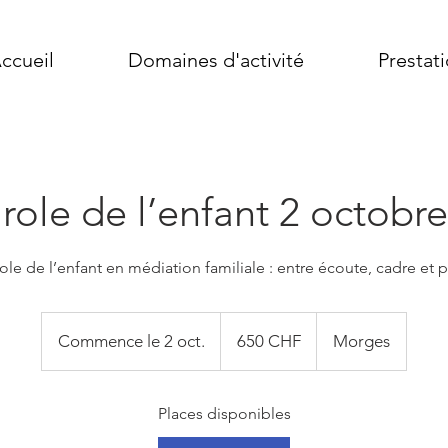
ccueil
Domaines d'activité
Prestati
role de l’enfant 2 octobr
ole de l’enfant en médiation familiale : entre écoute, cadre et 
650
francs
Commence le 2 oct.
C
650 CHF
Morges
suisses
o
m
Places disponibles
m
e