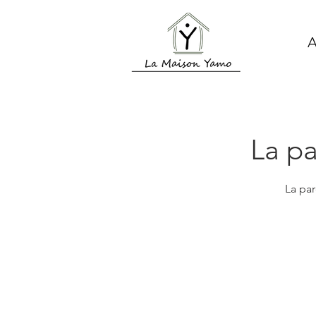
A
La pa
La par