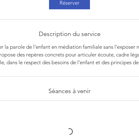
Réserver
n
c
e
l
Description du service
e
2
la parole de l’enfant en médiation familiale sans l’exposer ni
o
ropose des repères concrets pour articuler écoute, cadre léga
c
le, dans le respect des besoins de l’enfant et des principes de
t
.
Séances à venir